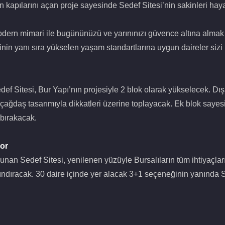
amın kapılarını açan proje sayesinde Sedef Sitesi’nin sakinleri 
odern mimari ile bugününüzü ve yarınınızı güvence altına almak i
nin yanı sıra yükselen yaşam standartlarına uygun daireler sizi 
f Sitesi, Bur Yapı’nın projesiyle 2 blok olarak yükselecek. Dış
ağdaş tasarımıyla dikkatleri üzerine toplayacak. Ek blok sayes
 bırakacak.
yor
unan Sedef Sitesi, yenilenen yüzüyle Bursalıların tüm ihtiyaçla
rındıracak. 30 daire içinde yer alacak 3+1 seçeneğinin yanında S