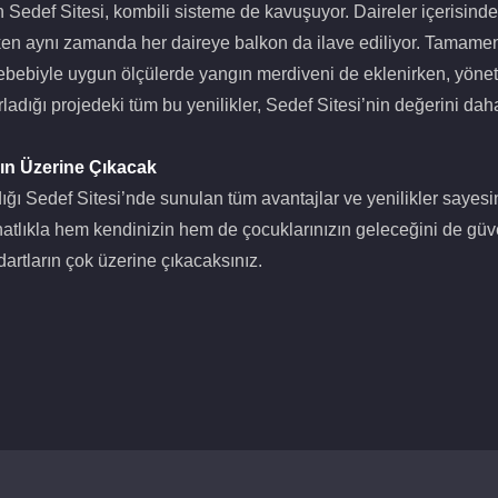
edef Sitesi, kombili sisteme de kavuşuyor. Daireler içerisinde
rken aynı zamanda her daireye balkon da ilave ediliyor. Tamam
sebebiyle uygun ölçülerde yangın merdiveni de eklenirken, yönet
rladığı projedeki tüm bu yenilikler, Sedef Sitesi’nin değerini daha
rın Üzerine Çıkacak
ğı Sedef Sitesi’nde sunulan tüm avantajlar ve yenilikler sayesind
ahatlıkla hem kendinizin hem de çocuklarınızın geleceğini de gü
artların çok üzerine çıkacaksınız.