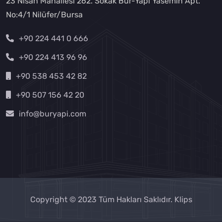
23 Nisan Mahallesi 262. Sokak Bur-Yapı Yasemin Apt.
No:4/1 Nilüfer/Bursa
+90 224 441 0 666
+90 224 413 96 96
+90 538 453 42 82
+90 507 156 42 20
info@buryapi.com
Copyright © 2023 Tüm Hakları Saklıdır.
Klips